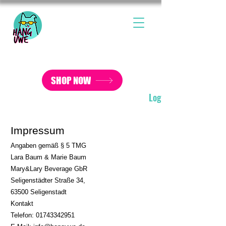
Jetzt VERSANDKOSTENFREI
bestellen
SHOP NOW
Log In
Impressum
Angaben gemäß § 5 TMG
Lara Baum & Marie Baum
Mary&Lary Beverage GbR
Seligenstädter Straße 34,
63500 Seligenstadt
Kontakt
Telefon:
01743342951